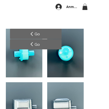
Anmelden
Go
Go