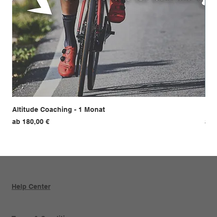
Altitude Coaching - 1 Monat
HEP
Sale-Preis
Sal
ab
180,00 €
ab
Help Center