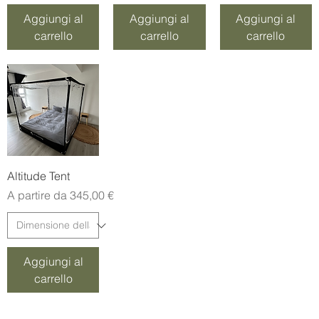
8
,
Aggiungi al
Aggiungi al
Aggiungi al
0
carrello
carrello
carrello
0
€
p
e
r
1
M
e
t
r
i
Altitude Tent
Prezzo scontato
A partire da
345,00 €
Aggiungi al
carrello