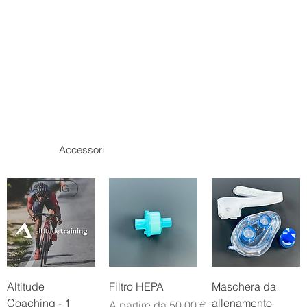
Accessori
COACHING
Altitude
Filtro HEPA
Maschera da
Coaching - 1
allenamento
Prezzo scontato
A partire da
50,00 €