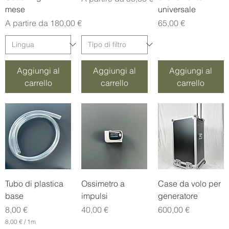
mese
universale
Prezzo scontato
Prezzo
A partire da
180,00 €
65,00 €
Aggiungi al
Aggiungi al
Aggiungi al
carrello
carrello
carrello
Tubo di plastica
Ossimetro a
Case da volo per
base
impulsi
generatore
Prezzo
Prezzo
Prezzo
8,00 €
40,00 €
600,00 €
8,00 €
/
1m