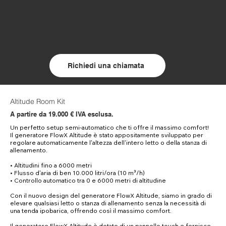
king size: + 20,- € a settimana)
- Filtro HEPA
- Tubo da 6m
Prezzo: 100,- € a settimana (escluse
tasse e consegna)
Richiedi una chiamata
Altitude Room Kit
A partire da 19.000 € IVA esclusa.
Un perfetto setup semi-automatico che ti offre il massimo comfort!  

Il generatore FlowX Altitude è stato appositamente sviluppato per 
regolare automaticamente l'altezza dell'intero letto o della stanza di 
allenamento.  

• Altitudini fino a 6000 metri  

• Flusso d'aria di ben 10.000 litri/ora (10 m³/h)  

• Controllo automatico tra 0 e 6000 metri di altitudine  

Con il nuovo design del generatore FlowX Altitude, siamo in grado di 
elevare qualsiasi letto o stanza di allenamento senza la necessità di 
una tenda ipobarica, offrendo così il massimo comfort.  

Il generatore FlowX Altitude è dotato di un pannello touch e fornisce 