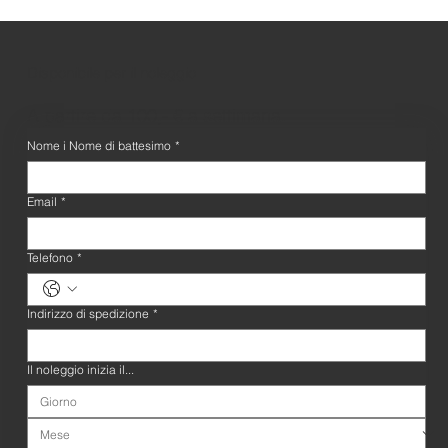
Disponibile per il noleggio
A partire da 100,- € a settimana.
Nome i Nome di battesimo
*
Email
*
Telefono
*
Indirizzo di spedizione
*
Il noleggio inizia il...