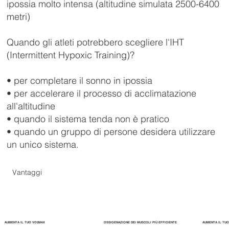
ipossia molto intensa (altitudine simulata 2500-6400
metri)
Quando gli atleti potrebbero scegliere l'IHT
(Intermittent Hypoxic Training)?
• per completare il sonno in ipossia
• per accelerare il processo di acclimatazione
all'altitudine
• quando il sistema tenda non è pratico
• quando un gruppo di persone desidera utilizzare
un unico sistema.
Vantaggi
AUMENTA IL TUO VO2MAX
OSSIGENAZIONE DEI MUSCOLI PIÙ EFFICIENTE
AUMENTA IL TUO