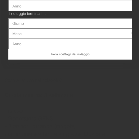
Il noleggio termina il ...
Invia i dettagli del noleggio
Cosa è incluso nel noleggio?
Durata minima: 3 settimane
Incluso:
- Generatore GEN3
- 3 opzioni di tenda (singola,
matrimoniale e tenda king size. Opzione