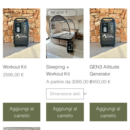
READY TO GO
READY TO GO
Workout Kit
Sleeping +
GEN3 Altitude
Workout Kit
Generator
Prezzo
2595,00 €
Prezzo scontato
Prezzo
A partire da
3095,00 €
2450,00 €
Aggiungi al
Aggiungi al
Aggiungi al
carrello
carrello
carrello