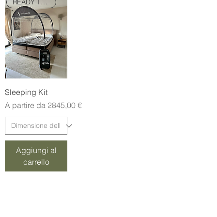
READY TO GO
Sleeping Kit
Prezzo scontato
A partire da
2845,00 €
Aggiungi al
carrello